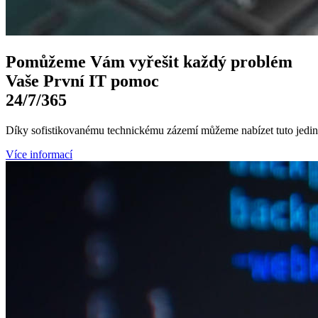
Pomůžeme Vám
vyřešit každý problém
Vaše První
IT pomoc
24/7
/365
Díky sofistikovanému technickému zázemí můžeme nabízet tuto jedine
Více informací