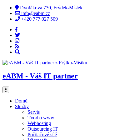
Dvořákova 730, Frýdek-Místek
info@eabm.cz
+420 777 027 509
eABM - Váš IT partner
Domů
Služby
Servis
Tvorba www
Webhosting
Outsourcing IT
Počítačové sítě