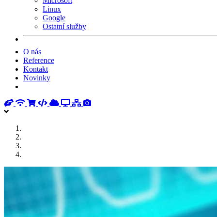
Microsoft
Linux
Google
Ostatní služby
O nás
Reference
Kontakt
Novinky