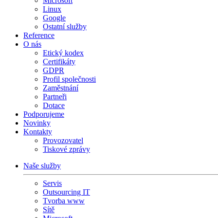
Microsoft
Linux
Google
Ostatní služby
Reference
O nás
Etický kodex
Certifikáty
GDPR
Profil společnosti
Zaměstnání
Partneři
Dotace
Podporujeme
Novinky
Kontakty
Provozovatel
Tiskové zprávy
Naše služby
Servis
Outsourcing IT
Tvorba www
Sítě