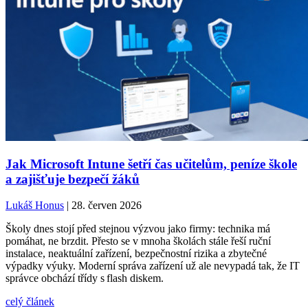
Jak Microsoft Intune šetří čas učitelům, peníze škole
a zajišťuje bezpečí žáků
Lukáš Honus
| 28. červen 2026
Školy dnes stojí před stejnou výzvou jako firmy: technika má
pomáhat, ne brzdit. Přesto se v mnoha školách stále řeší ruční
instalace, neaktuální zařízení, bezpečnostní rizika a zbytečné
výpadky výuky. Moderní správa zařízení už ale nevypadá tak, že IT
správce obchází třídy s flash diskem.
celý článek