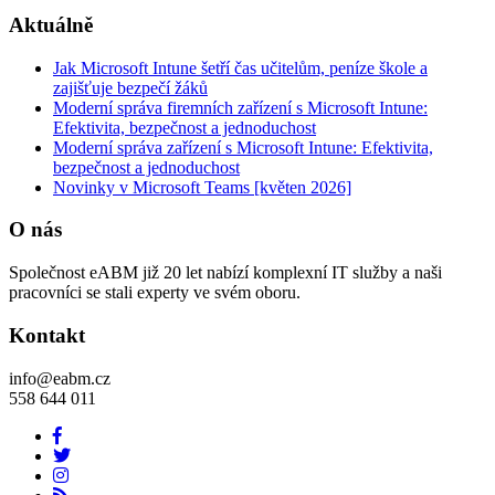
Aktuálně
Jak Microsoft Intune šetří čas učitelům, peníze škole a
zajišťuje bezpečí žáků
Moderní správa firemních zařízení s Microsoft Intune:
Efektivita, bezpečnost a jednoduchost
Moderní správa zařízení s Microsoft Intune: Efektivita,
bezpečnost a jednoduchost
Novinky v Microsoft Teams [květen 2026]
O nás
Společnost eABM již 20 let nabízí komplexní IT služby a naši
pracovníci se stali experty ve svém oboru.
Kontakt
info@eabm.cz
558 644 011