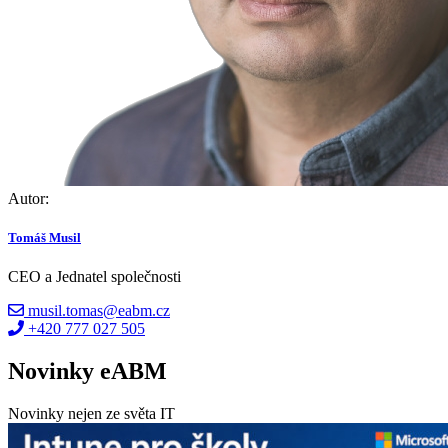
Autor:
Tomáš Musil
CEO a Jednatel společnosti
musil.tomas@eabm.cz
+420 777 027 505
Novinky eABM
Novinky nejen ze světa IT