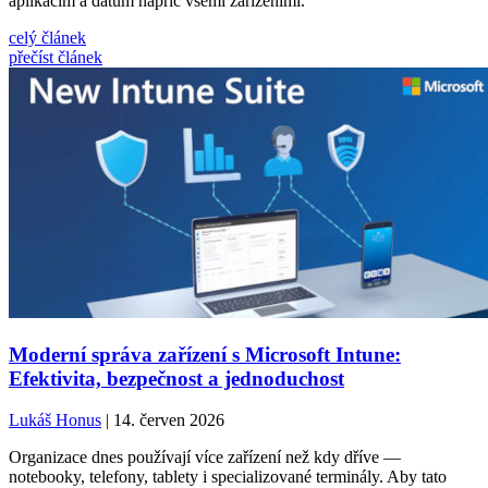
aplikacím a datům napříč všemi zařízeními.
celý článek
přečíst článek
Moderní správa zařízení s Microsoft Intune:
Efektivita, bezpečnost a jednoduchost
Lukáš Honus
| 14. červen 2026
Organizace dnes používají více zařízení než kdy dříve —
notebooky, telefony, tablety i specializované terminály. Aby tato