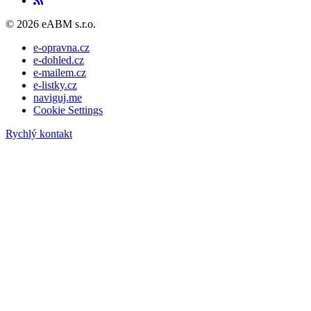
© 2026 eABM s.r.o.
e-opravna.cz
e-dohled.cz
e-mailem.cz
e-listky.cz
naviguj.me
Cookie Settings
Rychlý kontakt