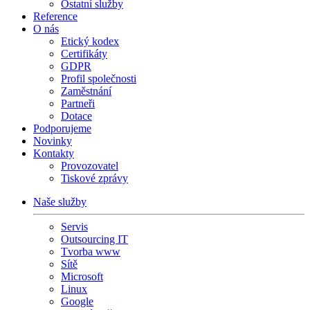
Ostatní služby
Reference
O nás
Etický kodex
Certifikáty
GDPR
Profil společnosti
Zaměstnání
Partneři
Dotace
Podporujeme
Novinky
Kontakty
Provozovatel
Tiskové zprávy
Naše služby
Servis
Outsourcing IT
Tvorba www
Sítě
Microsoft
Linux
Google