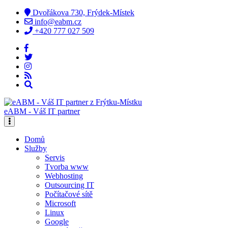
Dvořákova 730, Frýdek-Místek
info@eabm.cz
+420 777 027 509
eABM - Váš IT partner
Domů
Služby
Servis
Tvorba www
Webhosting
Outsourcing IT
Počítačové sítě
Microsoft
Linux
Google