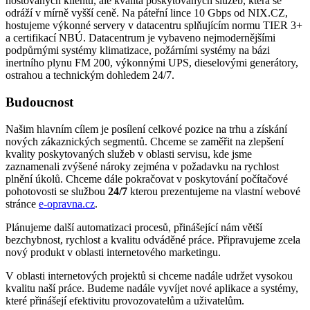
hostovaných klientů, ale kvalita poskytovaných služeb, která se
odráží v mírně vyšší ceně. Na páteřní lince 10 Gbps od NIX.CZ,
hostujeme výkonné servery v datacentru splňujícím normu TIER 3+
a certifikací NBÚ. Datacentrum je vybaveno nejmodernějšími
podpůrnými systémy klimatizace, požárními systémy na bázi
inertního plynu FM 200, výkonnými UPS, dieselovými generátory,
ostrahou a technickým dohledem 24/7.
Budoucnost
Našim hlavním cílem je posílení celkové pozice na trhu a získání
nových zákaznických segmentů. Chceme se zaměřit na zlepšení
kvality poskytovaných služeb v oblasti servisu, kde jsme
zaznamenali zvýšené nároky zejména v požadavku na rychlost
plnění úkolů. Chceme dále pokračovat v poskytování počítačové
pohotovosti se službou
24/7
kterou prezentujeme na vlastní webové
stránce
e-opravna.cz
.
Plánujeme další automatizaci procesů, přinášející nám větší
bezchybnost, rychlost a kvalitu odváděné práce. Připravujeme zcela
nový produkt v oblasti internetového marketingu.
V oblasti internetových projektů si chceme nadále udržet vysokou
kvalitu naší práce. Budeme nadále vyvíjet nové aplikace a systémy,
které přinášejí efektivitu provozovatelům a uživatelům.