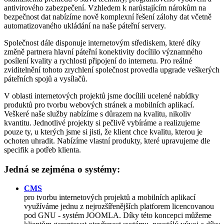
antivirového zabezpečení. Vzhledem k narůstajícím nárokům na
bezpečnost dat nabízíme nově komplexní řešení zálohy dat včetně
automatizovaného ukládání na naše páteřní servery.
Společnost dále disponuje internetovým střediskem, které díky
změně partnera hlavní páteřní konektivity docílilo významného
posílení kvality a rychlosti připojení do internetu. Pro reálné
zviditelnění tohoto zrychlení společnost provedla upgrade veškerých
páteřních spojů a vysílačů.
V oblasti internetových projektů jsme docílili ucelené nabídky
produktů pro tvorbu webových stránek a mobilních aplikací.
Veškeré naše služby nabízíme s důrazem na kvalitu, nikoliv
kvantitu. Jednotlivé projekty si pečlivě vybíráme a realizujeme
pouze ty, u kterých jsme si jisti, že klient chce kvalitu, kterou je
ochoten uhradit. Nabízíme vlastní produkty, které upravujeme dle
specifik a potřeb klienta.
Jedná se zejména o systémy:
CMS
pro tvorbu internetových projektů a mobilních aplikací
využíváme jednu z nejrozšířenějších platforem licencovanou
pod GNU - systém JOOMLA. Díky této koncepci můžeme