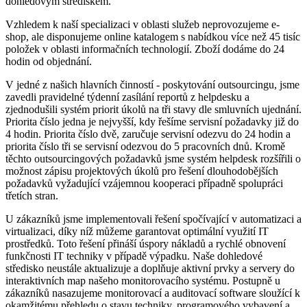
dohledovým střediskem.
Vzhledem k naší specializaci v oblasti služeb neprovozujeme e-
shop, ale disponujeme online katalogem s nabídkou více než 45 tisíc
položek v oblasti informačních technologií. Zboží dodáme do 24
hodin od objednání.
V jedné z našich hlavních činností - poskytování outsourcingu, jsme
zavedli pravidelné týdenní zasílání reportů z helpdesku a
zjednodušili systém priorit úkolů na tři stavy dle smluvních ujednání.
Priorita číslo jedna je nejvyšší, kdy řešíme servisní požadavky již do
4 hodin. Priorita číslo dvě, zaručuje servisní odezvu do 24 hodin a
priorita číslo tři se servisní odezvou do 5 pracovních dnů. Kromě
těchto outsourcingových požadavků jsme systém helpdesk rozšířili o
možnost zápisu projektových úkolů pro řešení dlouhodobějších
požadavků vyžadující vzájemnou kooperaci případně spolupráci
třetích stran.
U zákazníků jsme implementovali řešení spočívající v automatizaci a
virtualizaci, díky níž můžeme garantovat optimální využití IT
prostředků. Toto řešení přináší úspory nákladů a rychlé obnovení
funkčnosti IT techniky v případě výpadku. Naše dohledové
středisko neustále aktualizuje a doplňuje aktivní prvky a servery do
interaktivních map našeho monitorovacího systému. Postupně u
zákazníků nasazujeme monitorovací a auditovací software sloužící k
okamžitému přehledu o stavu techniky, programového vybavení a