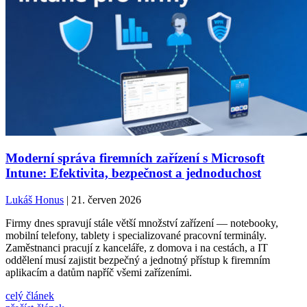
Moderní správa firemních zařízení s Microsoft
Intune: Efektivita, bezpečnost a jednoduchost
Lukáš Honus
| 21. červen 2026
Firmy dnes spravují stále větší množství zařízení — notebooky,
mobilní telefony, tablety i specializované pracovní terminály.
Zaměstnanci pracují z kanceláře, z domova i na cestách, a IT
oddělení musí zajistit bezpečný a jednotný přístup k firemním
aplikacím a datům napříč všemi zařízeními.
celý článek