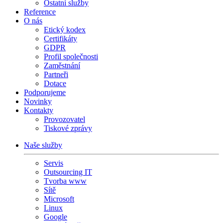
Ostatní služby
Reference
O nás
Etický kodex
Certifikáty
GDPR
Profil společnosti
Zaměstnání
Partneři
Dotace
Podporujeme
Novinky
Kontakty
Provozovatel
Tiskové zprávy
Naše služby
Servis
Outsourcing IT
Tvorba www
Sítě
Microsoft
Linux
Google