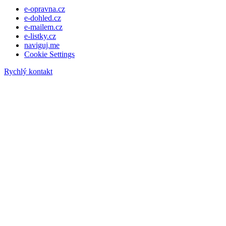
e-opravna.cz
e-dohled.cz
e-mailem.cz
e-listky.cz
naviguj.me
Cookie Settings
Rychlý kontakt