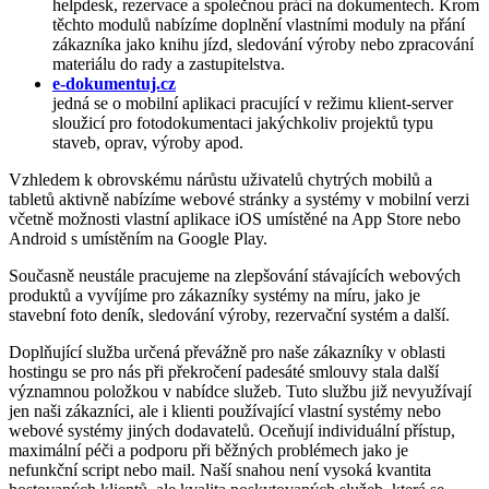
helpdesk, rezervace a společnou práci na dokumentech. Krom
těchto modulů nabízíme doplnění vlastními moduly na přání
zákazníka jako knihu jízd, sledování výroby nebo zpracování
materiálu do rady a zastupitelstva.
e-dokumentuj.cz
jedná se o mobilní aplikaci pracující v režimu klient-server
sloužicí pro fotodokumentaci jakýchkoliv projektů typu
staveb, oprav, výroby apod.
Vzhledem k obrovskému nárůstu uživatelů chytrých mobilů a
tabletů aktivně nabízíme webové stránky a systémy v mobilní verzi
včetně možnosti vlastní aplikace iOS umístěné na App Store nebo
Android s umístěním na Google Play.
Současně neustále pracujeme na zlepšování stávajících webových
produktů a vyvíjíme pro zákazníky systémy na míru, jako je
stavební foto deník, sledování výroby, rezervační systém a další.
Doplňující služba určená převážně pro naše zákazníky v oblasti
hostingu se pro nás při překročení padesáté smlouvy stala další
významnou položkou v nabídce služeb. Tuto službu již nevyužívají
jen naši zákazníci, ale i klienti používající vlastní systémy nebo
webové systémy jiných dodavatelů. Oceňují individuální přístup,
maximální péči a podporu při běžných problémech jako je
nefunkční script nebo mail. Naší snahou není vysoká kvantita