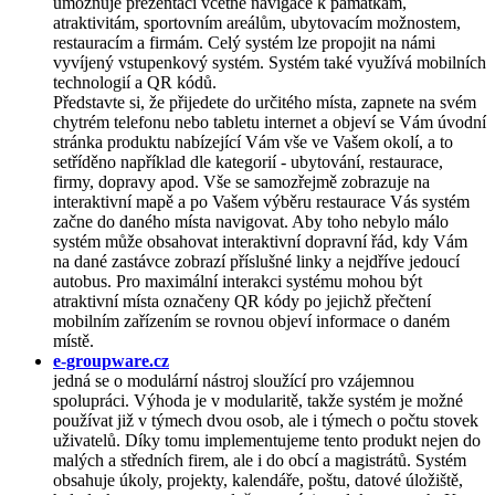
umožňuje prezentaci včetně navigace k památkám,
atraktivitám, sportovním areálům, ubytovacím možnostem,
restauracím a firmám. Celý systém lze propojit na námi
vyvíjený vstupenkový systém. Systém také využívá mobilních
technologií a QR kódů.
Představte si, že přijedete do určitého místa, zapnete na svém
chytrém telefonu nebo tabletu internet a objeví se Vám úvodní
stránka produktu nabízející Vám vše ve Vašem okolí, a to
setříděno například dle kategorií - ubytování, restaurace,
firmy, dopravy apod. Vše se samozřejmě zobrazuje na
interaktivní mapě a po Vašem výběru restaurace Vás systém
začne do daného místa navigovat. Aby toho nebylo málo
systém může obsahovat interaktivní dopravní řád, kdy Vám
na dané zastávce zobrazí příslušné linky a nejdříve jedoucí
autobus. Pro maximální interakci systému mohou být
atraktivní místa označeny QR kódy po jejichž přečtení
mobilním zařízením se rovnou objeví informace o daném
místě.
e-groupware.cz
jedná se o modulární nástroj sloužící pro vzájemnou
spolupráci. Výhoda je v modularitě, takže systém je možné
používat již v týmech dvou osob, ale i týmech o počtu stovek
uživatelů. Díky tomu implementujeme tento produkt nejen do
malých a středních firem, ale i do obcí a magistrátů. Systém
obsahuje úkoly, projekty, kalendáře, poštu, datové úložiště,