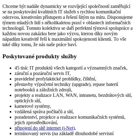
Chceme být nadále dynamicky se rozvíjející společností zaměřující
se na poskytování kvalitních IT služeb s rychlou komunikační
odezvou, kreativním přístupem a řešení šitým na míru. Disponujeme
týmem mladých lidí s několikaletou praxí v oblastech informačních
technologií. Tomuto kolektivu se daří perfektní týmová spolupráce a
každou novou zakázku bere jako výzvu, kterou díky novým
nápadům kreativitě řeší k maximální spokojenosti klientů. To vše
také díky tomu, že nás naše práce baví.
Poskytované produkty služby
45 tisíc IT produktů všech kategorií a významných značek,
záruční a pozáruční servis IT,
pravidelné profylaktické prohlídky, čištění,
přestavby výpočetní techniky (upgrade), repase baterií
notebooků a záložních zdrojů,
projekty a realizace LAN, WAN, intranetu, bezdrátových sítí,
optických sítí,
kamerové systémy,
vzdálená správa počítačů a sítí,
poradenství, projekce a realizace komunikačních systémů,
jejich zprostředkování,
připojení do sítě internet (i-Net)
,
termínovaný servis (na základě dlouhodobé servisní