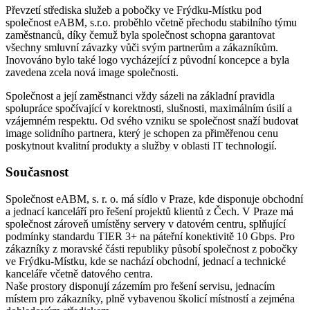
Převzetí střediska služeb a pobočky ve Frýdku-Místku pod
společnost eABM, s.r.o. proběhlo včetně přechodu stabilního týmu
zaměstnanců, díky čemuž byla společnost schopna garantovat
všechny smluvní závazky vůči svým partnerům a zákazníkům.
Inovováno bylo také logo vycházející z původní koncepce a byla
zavedena zcela nová image společnosti.
Společnost a její zaměstnanci vždy sázeli na základní pravidla
spolupráce spočívající v korektnosti, slušnosti, maximálním úsilí a
vzájemném respektu. Od svého vzniku se společnost snaží budovat
image solidního partnera, který je schopen za přiměřenou cenu
poskytnout kvalitní produkty a služby v oblasti IT technologií.
Současnost
Společnost eABM, s. r. o. má sídlo v Praze, kde disponuje obchodní
a jednací kanceláří pro řešení projektů klientů z Čech. V Praze má
společnost zároveň umístěny servery v datovém centru, splňující
podmínky standardu TIER 3+ na páteřní konektivitě 10 Gbps. Pro
zákazníky z moravské části republiky působí společnost z pobočky
ve Frýdku-Místku, kde se nachází obchodní, jednací a technické
kanceláře včetně datového centra.
Naše prostory disponují zázemím pro řešení servisu, jednacím
místem pro zákazníky, plně vybavenou školicí místností a zejména