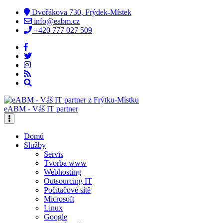
Dvořákova 730, Frýdek-Místek
info@eabm.cz
+420 777 027 509
eABM - Váš IT partner
Domů
Služby
Servis
Tvorba www
Webhosting
Outsourcing IT
Počítačové sítě
Microsoft
Linux
Google