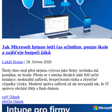
Jak Microsoft Intune šetří čas učitelům, peníze škole
a zajišťuje bezpečí žáků
Lukáš Honus
| 28. červen 2026
Školy dnes stojí před stejnou výzvou jako firmy: technika má
pomáhat, ne brzdit. Přesto se v mnoha školách stále řeší ruční
instalace, neaktuální zařízení, bezpečnostní rizika a zbytečné
výpadky výuky. Moderní správa zařízení už ale nevypadá tak, že IT
správce obchází třídy s flash diskem.
celý článek
přečíst článek