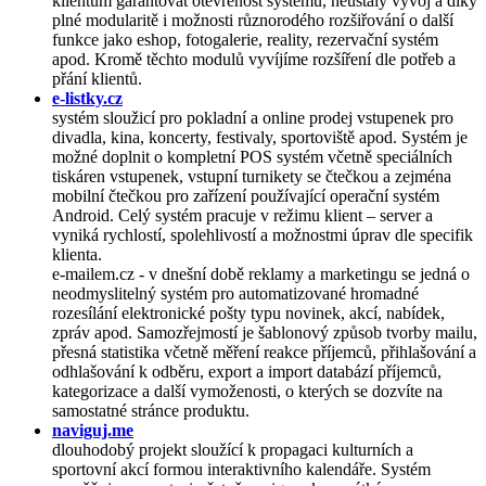
klientům garantovat otevřenost systému, neustálý vývoj a díky
plné modularitě i možnosti různorodého rozšiřování o další
funkce jako eshop, fotogalerie, reality, rezervační systém
apod. Kromě těchto modulů vyvíjíme rozšíření dle potřeb a
přání klientů.
e-listky.cz
systém sloužicí pro pokladní a online prodej vstupenek pro
divadla, kina, koncerty, festivaly, sportoviště apod. Systém je
možné doplnit o kompletní POS systém včetně speciálních
tiskáren vstupenek, vstupní turnikety se čtečkou a zejména
mobilní čtečkou pro zařízení používající operační systém
Android. Celý systém pracuje v režimu klient – server a
vyniká rychlostí, spolehlivostí a možnostmi úprav dle specifik
klienta.
e-mailem.cz - v dnešní době reklamy a marketingu se jedná o
neodmyslitelný systém pro automatizované hromadné
rozesílání elektronické pošty typu novinek, akcí, nabídek,
zpráv apod. Samozřejmostí je šablonový způsob tvorby mailu,
přesná statistika včetně měření reakce příjemců, přihlašování a
odhlašování k odběru, export a import databází příjemců,
kategorizace a další vymoženosti, o kterých se dozvíte na
samostatné stránce produktu.
naviguj.me
dlouhodobý projekt sloužící k propagaci kulturních a
sportovní akcí formou interaktivního kalendáře. Systém