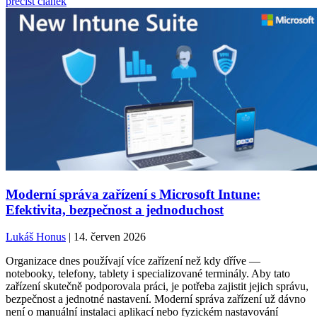
přečíst článek
Moderní správa zařízení s Microsoft Intune:
Efektivita, bezpečnost a jednoduchost
Lukáš Honus
| 14. červen 2026
Organizace dnes používají více zařízení než kdy dříve —
notebooky, telefony, tablety i specializované terminály. Aby tato
zařízení skutečně podporovala práci, je potřeba zajistit jejich správu,
bezpečnost a jednotné nastavení. Moderní správa zařízení už dávno
není o manuální instalaci aplikací nebo fyzickém nastavování