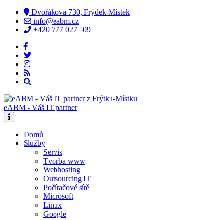
Dvořákova 730, Frýdek-Místek
info@eabm.cz
+420 777 027 509
eABM - Váš IT partner
Domů
Služby
Servis
Tvorba www
Webhosting
Outsourcing IT
Počítačové sítě
Microsoft
Linux
Google