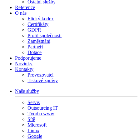
Ostatní služby
Reference
O nás
Etický kodex
Certifikáty
GDPR
Profil společnosti
Zaměstnání
Partneři
Dotace
Podporujeme
Novinky
Kontakty
Provozovatel
Tiskové zprávy
Naše služby
Servis
Outsourcing IT
Tvorba www
Sítě
Microsoft
Linux
Google