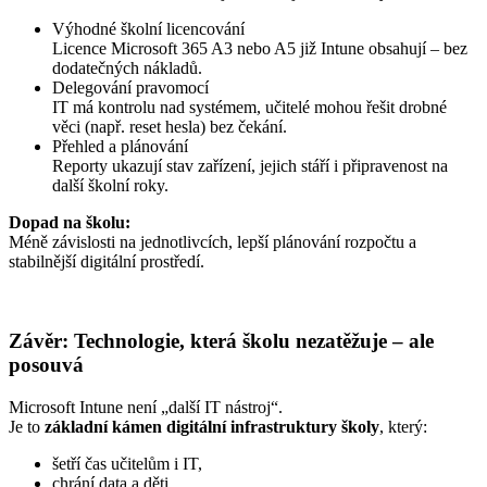
Výhodné školní licencování
Licence Microsoft 365 A3 nebo A5 již Intune obsahují – bez
dodatečných nákladů.
Delegování pravomocí
IT má kontrolu nad systémem, učitelé mohou řešit drobné
věci (např. reset hesla) bez čekání.
Přehled a plánování
Reporty ukazují stav zařízení, jejich stáří i připravenost na
další školní roky.
Dopad na školu:
Méně závislosti na jednotlivcích, lepší plánování rozpočtu a
stabilnější digitální prostředí.
Závěr: Technologie, která školu nezatěžuje – ale
posouvá
Microsoft Intune není „další IT nástroj“.
Je to
základní kámen digitální infrastruktury školy
, který:
šetří čas učitelům i IT,
chrání data a děti,