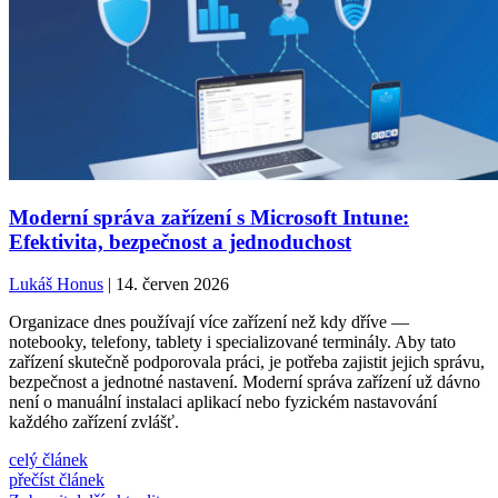
Moderní správa zařízení s Microsoft Intune:
Efektivita, bezpečnost a jednoduchost
Lukáš Honus
| 14. červen 2026
Organizace dnes používají více zařízení než kdy dříve —
notebooky, telefony, tablety i specializované terminály. Aby tato
zařízení skutečně podporovala práci, je potřeba zajistit jejich správu,
bezpečnost a jednotné nastavení. Moderní správa zařízení už dávno
není o manuální instalaci aplikací nebo fyzickém nastavování
každého zařízení zvlášť.
celý článek
přečíst článek