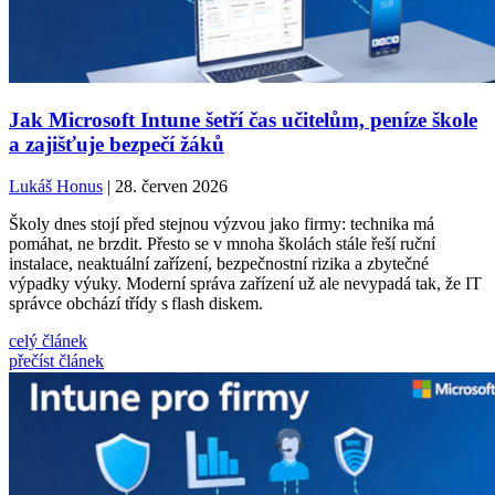
Jak Microsoft Intune šetří čas učitelům, peníze škole
a zajišťuje bezpečí žáků
Lukáš Honus
| 28. červen 2026
Školy dnes stojí před stejnou výzvou jako firmy: technika má
pomáhat, ne brzdit. Přesto se v mnoha školách stále řeší ruční
instalace, neaktuální zařízení, bezpečnostní rizika a zbytečné
výpadky výuky. Moderní správa zařízení už ale nevypadá tak, že IT
správce obchází třídy s flash diskem.
celý článek
přečíst článek