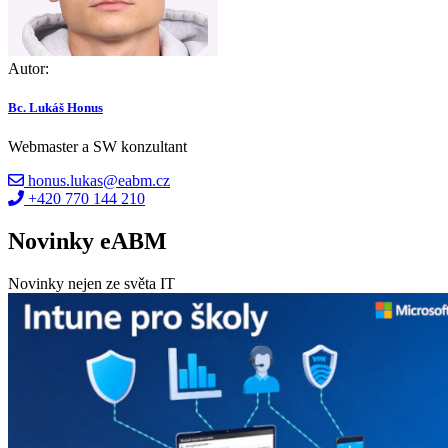
Autor:
Bc. Lukáš Honus
Webmaster a SW konzultant
honus.lukas@eabm.cz
+420 770 144 210
Novinky eABM
Novinky nejen ze světa IT