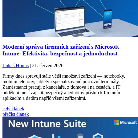
Moderní správa firemních zařízení s Microsoft
Intune: Efektivita, bezpečnost a jednoduchost
Lukáš Honus
| 21. červen 2026
Firmy dnes spravují stále větší množství zařízení — notebooky,
mobilní telefony, tablety i specializované pracovní terminály.
Zaměstnanci pracují z kanceláře, z domova i na cestách, a IT
oddělení musí zajistit bezpečný a jednotný přístup k firemním
aplikacím a datům napříč všemi zařízeními.
celý článek
přečíst článek