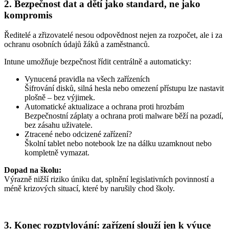
2. Bezpečnost dat a dětí jako standard, ne jako
kompromis
Ředitelé a zřizovatelé nesou odpovědnost nejen za rozpočet, ale i za
ochranu osobních údajů žáků a zaměstnanců.
Intune umožňuje bezpečnost řídit centrálně a automaticky:
Vynucená pravidla na všech zařízeních
Šifrování disků, silná hesla nebo omezení přístupu lze nastavit
plošně – bez výjimek.
Automatické aktualizace a ochrana proti hrozbám
Bezpečnostní záplaty a ochrana proti malware běží na pozadí,
bez zásahu uživatele.
Ztracené nebo odcizené zařízení?
Školní tablet nebo notebook lze na dálku uzamknout nebo
kompletně vymazat.
Dopad na školu:
Výrazně nižší riziko úniku dat, splnění legislativních povinností a
méně krizových situací, které by narušily chod školy.
3. Konec rozptylování: zařízení slouží jen k výuce