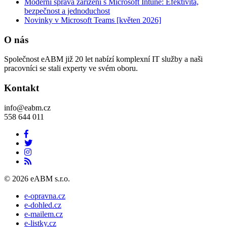
Moderní správa zařízení s Microsoft Intune: Efektivita,
bezpečnost a jednoduchost
Novinky v Microsoft Teams [květen 2026]
O nás
Společnost eABM již 20 let nabízí komplexní IT služby a naši
pracovníci se stali experty ve svém oboru.
Kontakt
info@eabm.cz
558 644 011
© 2026 eABM s.r.o.
e-opravna.cz
e-dohled.cz
e-mailem.cz
e-listky.cz